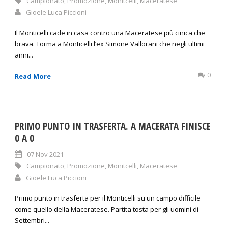
Campionato
,
Promozione
,
Monitcelli
,
Maceratese
Gioele Luca Piccioni
Il Monticelli cade in casa contro una Maceratese più cinica che
brava. Torma a Monticelli l’ex Simone Vallorani che negli ultimi
anni...
0
Read More
PRIMO PUNTO IN TRASFERTA. A MACERATA FINISCE
0 A 0
07 Nov 2021
Campionato
,
Promozione
,
Monitcelli
,
Maceratese
Gioele Luca Piccioni
Primo punto in trasferta per il Monticelli su un campo difficile
come quello della Maceratese. Partita tosta per gli uomini di
Settembri...