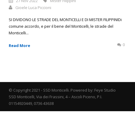
27 Nov 2022
MIster Filippini
Gioele Luca Piccioni
SI DIVIDONO LE STRADE DEL MONTICELLI E DI MISTER FILIPPINIDi
comune accordo, e per il bene del Monticelli, le strade del
Monticelli...
0
Read More
© Copyright 2021 - SSD Monticelli. Powered by: Feye Studio
SSD Monticelli, Via dei Frassini, 4 – Ascoli Piceno, P.I.
01154920449, 0736 43638