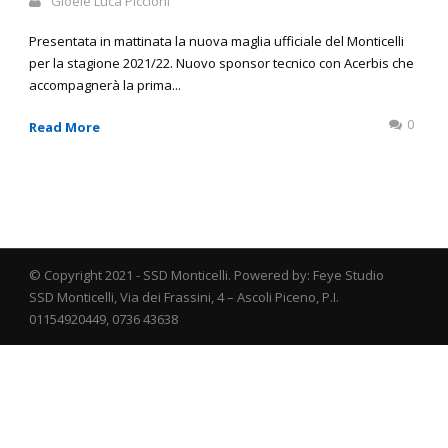
Gioele Luca Piccioni
Presentata in mattinata la nuova maglia ufficiale del Monticelli
per la stagione 2021/22. Nuovo sponsor tecnico con Acerbis che
accompagnerà la prima...
0
Read More
© Copyright 2021 - SSD Monticelli. Powered by: Feye Studio
SSD Monticelli, Via dei Frassini, 4 – Ascoli Piceno, P.I.
01154920449, 0736 43638