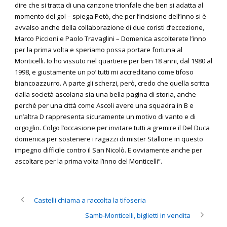
dire che si tratta di una canzone trionfale che ben si adatta al
momento del gol – spiega Petò, che per l’incisione dell’inno si è
avvalso anche della collaborazione di due coristi d’eccezione,
Marco Piccioni e Paolo Travaglini – Domenica ascolterete l’inno
per la prima volta e speriamo possa portare fortuna al
Monticelli. Io ho vissuto nel quartiere per ben 18 anni, dal 1980 al
1998, e giustamente un po’ tutti mi accreditano come tifoso
biancoazzurro. A parte gli scherzi, però, credo che quella scritta
dalla società ascolana sia una bella pagina di storia, anche
perché per una città come Ascoli avere una squadra in B e
un’altra D rappresenta sicuramente un motivo di vanto e di
orgoglio. Colgo l’occasione per invitare tutti a gremire il Del Duca
domenica per sostenere i ragazzi di mister Stallone in questo
impegno difficile contro il San Nicolò. E ovviamente anche per
ascoltare per la prima volta l’inno del Monticelli”.
Castelli chiama a raccolta la tifoseria
Samb-Monticelli, biglietti in vendita