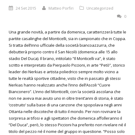
24 Set 2015
Matteo Porfiri
Uncategorized
0
Una grande novità, a partire da domenica, caratterizzerà tutte le
partite casalinghe del Monticelli, sia in campionato che in Coppa.
Si tratta dell’inno ufficiale della società biancoazzurra, che
debutterà proprio contro il San Nicolò (domenica alle 15 allo
stadio Del Duca). Il brano, intitolato “Il Monticelli va”, è stato
scritto e interpretato da Pierpaolo Piccioni, in arte “Petò”, storico
leader dei Nerkias e artista poliedrico sempre molto vicino a
tutte le realtà sportive cittadine, visto che in passato gli stessi
Nerkias hanno realizzato anche l’inno dell’Ascoli “Cuore
Bianconero”. L’inno del Monticelli, con la società ascolana che
non ne aveva mai avuto uno in oltre trent’anni di storia, è stato
‘costruito’ sulla base di una canzone che spopolava negli anni
Ottanta nelle discoteche di tutto il mondo. Per non rovinare la
sorpresa ai tifosi e agli spettatori che domenica affolleranno il
“Del Duca”, però, lo stesso Piccioni ha preferito non rivelare né il
titolo del pezzo né il nome del gruppo in questione. “Posso solo