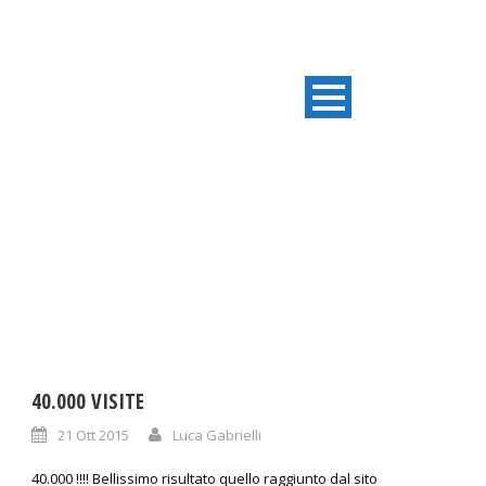
DAY
Ottobre 21, 2015
40.000 VISITE
21 Ott 2015
Luca Gabrielli
40.000 !!!! Bellissimo risultato quello raggiunto dal sito