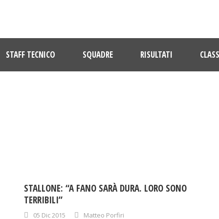
STAFF TECNICO
SQUADRE
RISULTATI
CLASS
DAY
Dicembre 5, 2015
STALLONE: “A FANO SARÀ DURA. LORO SONO
TERRIBILI”
05 Dic 2015
Matteo Porfiri