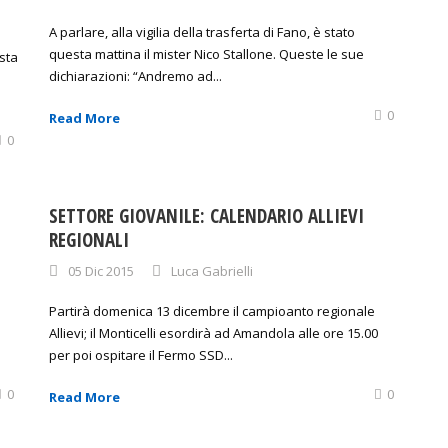
A parlare, alla vigilia della trasferta di Fano, è stato
questa mattina il mister Nico Stallone. Queste le sue
esta
dichiarazioni: “Andremo ad...
0
Read More
0
SETTORE GIOVANILE: CALENDARIO ALLIEVI
REGIONALI
05 Dic 2015
Luca Gabrielli
Partirà domenica 13 dicembre il campioanto regionale
Allievi; il Monticelli esordirà ad Amandola alle ore 15.00
per poi ospitare il Fermo SSD...
0
0
Read More