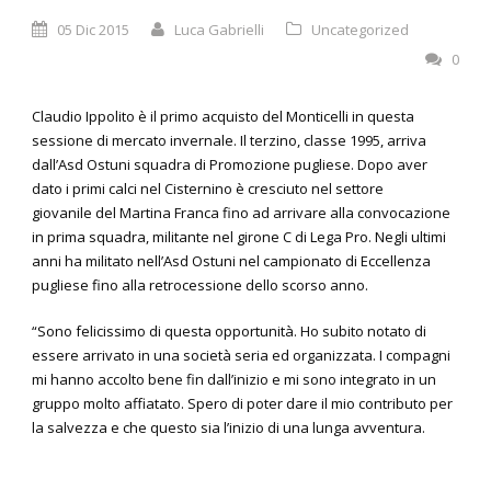
05 Dic 2015
Luca Gabrielli
Uncategorized
0
Claudio Ippolito è il primo acquisto del Monticelli in questa
sessione di mercato invernale. Il terzino, classe 1995, arriva
dall’Asd Ostuni squadra di Promozione pugliese. Dopo aver
dato i primi calci nel Cisternino è cresciuto nel settore
giovanile del Martina Franca fino ad arrivare alla convocazione
in prima squadra, militante nel girone C di Lega Pro. Negli ultimi
anni ha militato nell’Asd Ostuni nel campionato di Eccellenza
pugliese fino alla retrocessione dello scorso anno.
“Sono felicissimo di questa opportunità. Ho subito notato di
essere arrivato in una società seria ed organizzata. I compagni
mi hanno accolto bene fin dall’inizio e mi sono integrato in un
gruppo molto affiatato. Spero di poter dare il mio contributo per
la salvezza e che questo sia l’inizio di una lunga avventura.