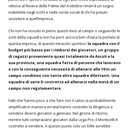
vittoria al Riviera delle Palme del 4 ottobre rimarrà un segno
indelebile negli occhi e nelle corde vocali di chi ha potuto
assistere a quell’impresa.
Chi non ha vissuto in pieno questi mesi al campo o seguendo le
sorti della squadra non ha però ancora ben chiara la portata di
questa impresa, di questo miracolo sportivo:
la squadra con il
budget più basso per i rimborsi dei giocatori, un gruppo
di ragazzi proveniente quasi totalmente da Ascoli e la
sua provincia, una squadra fatta di persone che lavorano
e con la conseguente necessità di allenarsi alle 19 in un
campo condiviso con tante altre squadre dilettanti. Una
squadra di serie D costretta ad allenarsi nella metà di un
campo non regolamentare.
Fatti che hanno poco a che fare con il calcio (e probabilmente
amplificati in maniera errata) hanno costretto la dirigenza a
vendere diversi giocatori a gennaio. Nel girone di ritorno,
mentre tutti compravano giocatori dalla Lega Pro, il Monticelli è
costretto a vendere. A questo punto solo un folle avrebbe