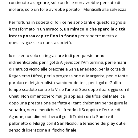
continuato a sognare, solo un folle non avrebbe pensato di
mollare, solo un folle avrebbe portato il Monticelli alla salvezza.
Per fortuna in società di folli ce ne sono tanti e questo sogno si
è trasformato in un miracolo,
un miracolo che spero la città
intera possa capire fino in fondo
per rendere merito a
questi ragazzi e a questa società.
Io mi sento solo di ringraziare tutti per questo anno
indimenticabile: per il gol di Alijevic con l’Amiternina, per le mani
di Petrucci vicino alle orecchie a San Benedetto, per la corsa di
Rega verso i tifosi, per la progressione di Margarita, per le tante
parolacce dei giornalista sambenedettesi, per il gol di Galli a
tempo scaduto contro la Vis e l’urlo di Sosi dopo il pareggio con il
Chieti. Non dimenticherò mai gli applausi dei tifosi del Matelica
dopo una prestazione perfetta e i tanti chilometri per seguire la
squadra, non dimenticherò il freddo di Scoppito e l’errore di
Agnone, non dimenticherò il gol di Traini con la Samb e il
pallonetto di Filiaggi con il San Nicolò, la tensione dei play out e il
senso di liberazione al fischio finale.