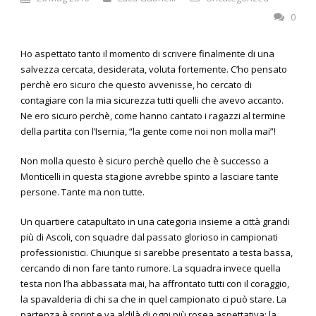
0
Ho aspettato tanto il momento di scrivere finalmente di una
salvezza cercata, desiderata, voluta fortemente. C’ho pensato
perchè ero sicuro che questo avvenisse, ho cercato di
contagiare con la mia sicurezza tutti quelli che avevo accanto.
Ne ero sicuro perchè, come hanno cantato i ragazzi al termine
della partita con l’Isernia, “la gente come noi non molla mai”!
Non molla questo è sicuro perchè quello che è successo a
Monticelli in questa stagione avrebbe spinto a lasciare tante
persone. Tante ma non tutte.
Un quartiere catapultato in una categoria insieme a città grandi
più di Ascoli, con squadre dal passato glorioso in campionati
professionistici. Chiunque si sarebbe presentato a testa bassa,
cercando di non fare tanto rumore. La squadra invece quella
testa non l’ha abbassata mai, ha affrontato tutti con il coraggio,
la spavalderia di chi sa che in quel campionato ci può stare. La
partenza è sprint e va aldilà di ogni più rosea aspettativa; la