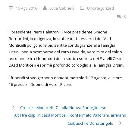
16 Ago 2016
Luca Gabrielli
Uncategorized
0
Il presidente Piero Palatroni, il vice presidente Simone
Bernardini, la dirigenza, lo staff e tutti i tesserati dell’Asd
Monticelli porgono le più sentite condoglianze alla famiglia
Orsini
per la scomparsa del caro Osvaldo, vero mito del calcio
ascolano e tra i fondatori della storica società dei Fratelli Orsini.
L’Asd Monticelli esprime profondo cordoglio alla Famiglia Orsini.
I funerali si svolgeranno domani, mercoledì 17 agosto, alle ore
16 presso il Duomo di Ascoli Piceno
Cresce il Monticelli, 7-1 alla Nuova Santegidiese
Altri tre colpi in casa Monticelli: confermato Vallorani, arrivano
Ciabuschi e Donatangelo