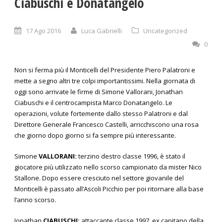
Ciabuschi e Donatangelo
17 Ago 2016
Luca Gabrielli
Uncategorized
0
Non si ferma più il Monticelli del Presidente Piero Palatroni e
mette a segno altri tre colpi importantissimi. Nella giornata di
oggi sono arrivate le firme di Simone Vallorani, Jonathan
Ciabuschi e il centrocampista Marco Donatangelo. Le
operazioni, volute fortemente dallo stesso Palatroni e dal
Direttore Generale Francesco Castelli, arricchiscono una rosa
che giorno dopo giorno si fa sempre più interessante.
Simone
VALLORANI:
terzino destro classe 1996, è stato il
giocatore più utilizzato nello scorso campionato da mister Nico
Stallone. Dopo essere cresciuto nel settore giovanile del
Monticelli è passato all’Ascoli Picchio per poi ritornare alla base
l’anno scorso.
Jonathan
CIABUSCHI:
attaccante classe 1997, ex capitano della