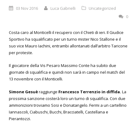
03 Nov 2016
Luca Gabrielli
Uncategorized
0
Costa caro al Monticelli il recupero con il Chieti di ieri. Il Giudice
Sportivo ha squalificato per un turno mister Nico Stallone e il
suo vice Mauro Iachini, entrambi allontanati dall’arbitro Taricone
per proteste.
Il giocatore della Vis Pesaro Massimo Conte ha subito due
giornate di squalifica e quindi non sarà in campo nel match del
13 novembre con il Monticelli.
Simone Gesuè
raggiunge
Francesco Terrenzio
in diffida.
La
prossima sanzione costerà loro un turno di squalifica. Con due
ammonizioni troviamo Sosi e Donatangelo. Fermi a un cartellino
Iannascoli, Ciabuschi, Bucchi, Bracciatelli, Castellana e
Pierantozzi.