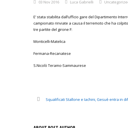
03 Nov 2016
Luca Gabrielli
Uncategorize
E’ stata stabilita dall’ufficio gare del Dipartimento Inte
campionato rinviate a causa il terremoto che ha colpito 
tre partite del girone F:
Monticelli-Matelica
Fermana-Recanatese
S.Nicolò Teramo-Sammaurese
Squalificati Stallone e Iachini, Gesuè entra in di
ABOUT POST AUTHOR