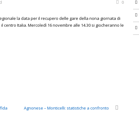
d
0
rregionale la data per il recupero delle gare della nona giornata di
il centro Italia. Mercoledì 16 novembre alle 14.30 si giocheranno le
ffida
Agnonese – Monticelli: statistiche a confronto