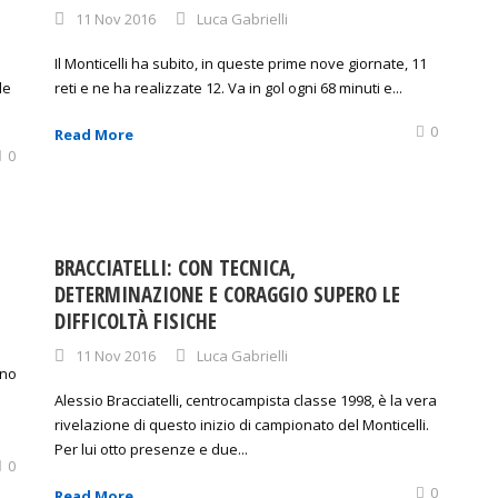
11 Nov 2016
Luca Gabrielli
Il Monticelli ha subito, in queste prime nove giornate, 11
le
reti e ne ha realizzate 12. Va in gol ogni 68 minuti e...
0
Read More
0
BRACCIATELLI: CON TECNICA,
DETERMINAZIONE E CORAGGIO SUPERO LE
DIFFICOLTÀ FISICHE
11 Nov 2016
Luca Gabrielli
ano
Alessio Bracciatelli, centrocampista classe 1998, è la vera
rivelazione di questo inizio di campionato del Monticelli.
Per lui otto presenze e due...
0
0
Read More