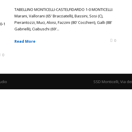
TABELLINO MONTICELLI-CASTELFIDARDO 1-0 MONTICELLI:
Marani, Vallorani (65′ Bracciatelli), Bassini, Sosi (C),
Pierantozzi, Muci, Aloisi, Fazzini (80′ Cocchieri), Galli (88′
0-1
Gabrielli), Ciabuschi (69′...
0
Read More
0
udio
SSD Monticelli, Via de