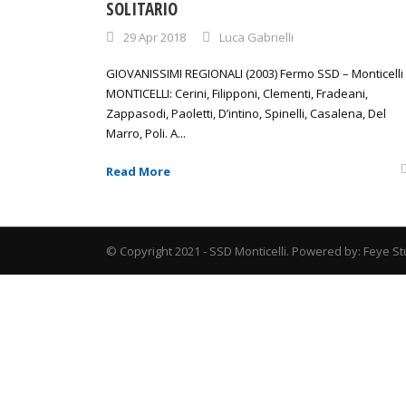
SOLITARIO
29 Apr 2018
Luca Gabrielli
GIOVANISSIMI REGIONALI (2003) Fermo SSD – Monticelli 
MONTICELLI: Cerini, Filipponi, Clementi, Fradeani,
Zappasodi, Paoletti, D’intino, Spinelli, Casalena, Del
Marro, Poli. A...
Read More
© Copyright 2021 - SSD Monticelli. Powered by: Feye St