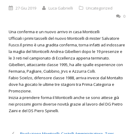
27 Giu 2019
Luca Gabrielli
Uncategorized
0
Una conferma e un nuovo arrivo in casa Monticelli
Ufficiali i primi tasselli del nuovo Monticelli di mister Salvatore
Fusco.Il primo è una gradita conferma, torna infatti ad indossare
la maglia del Monticelli Andrea Gibellieri dopo le 19 presenze e
le 3 reti nel campionato di Eccellenza appena terminato.
Gibellieri, attaccante classe 1995, ha alle spalle esperienze con
Fermana, Pagliare, Ciabbino, Jrvs e Azzurra Colli.
Fabio Scielzo, difensore classe 1988, arriva invece dal Montalto
dove ha giocato le ultime tre stagioni tra Prima Categoria e
Promozione.
Inizia a prendere forma il Monticelli anche se sono attese già
nei prossimi giorni diverse novità grazie al lavoro del DG Pietro
Zaini e del DS Piero Spinelli.
Rivoluzione Monticelli: Castelli Amministratore, Zaini