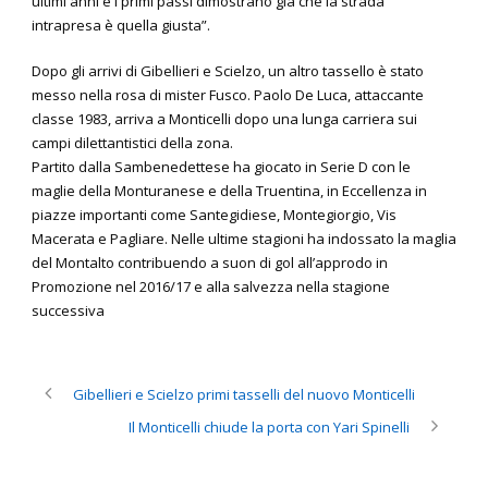
ultimi anni e i primi passi dimostrano già che la strada
intrapresa è quella giusta”.
Dopo gli arrivi di Gibellieri e Scielzo, un altro tassello è stato
messo nella rosa di mister Fusco. Paolo De Luca, attaccante
classe 1983, arriva a Monticelli dopo una lunga carriera sui
campi dilettantistici della zona.
Partito dalla Sambenedettese ha giocato in Serie D con le
maglie della Monturanese e della Truentina, in Eccellenza in
piazze importanti come Santegidiese, Montegiorgio, Vis
Macerata e Pagliare. Nelle ultime stagioni ha indossato la maglia
del Montalto contribuendo a suon di gol all’approdo in
Promozione nel 2016/17 e alla salvezza nella stagione
successiva
Gibellieri e Scielzo primi tasselli del nuovo Monticelli
Il Monticelli chiude la porta con Yari Spinelli