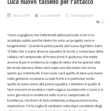
Luca nuovo tassello per l’attacco
28 Giu 2019
Luca Gabrielli
Uncategorized
0
“Sono orgoglioso che il Monticelli abbia pensato a me e ho
accettato subito perché dietro ho visto un progetto serio e
lungimirante”. Queste le prime parole del nuovo Dg Pietro Zaini.
“Il fatto che ci siano diverse squadre di Ascoli, o comunque della
vallata, nel campionato di Promozione è qualcosa che mette
ancora di più in evidenza la voglia di calcio che ha questa città.
Mi rende davvero felice ed è stato uno dei motivi che mi ha
spinto qui a Monticelli. Il mio ruolo sarà quello di dare una mano
nella gestione societaria su tutti fronti e in particolar modo
quello di stare vicino alla prima squadra. L’obiettivo è quello di
fare crescere la società e i tanti ragazzi ascolani che ci sono e si
sono già messi in evidenza nello scorso campionato di
Eccellenza. Cercherò di farlo mettendo a disposizione la mia
esperienza. C’è la voglia di cambiare rotta dopo i problemi degli