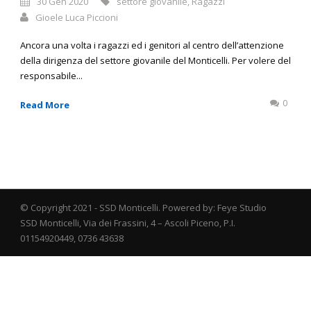
30 Gen 2020
settore giovanile
,
Ragazzi
Gioele Luca Piccioni
Ancora una volta i ragazzi ed i genitori al centro dell’attenzione
della dirigenza del settore giovanile del Monticelli. Per volere del
responsabile...
0
Read More
© Copyright 2021 - SSD Monticelli. Powered by: Feye Studio
SSD Monticelli, Via dei Frassini, 4 – Ascoli Piceno, P.I.
01154920449, 0736 43638