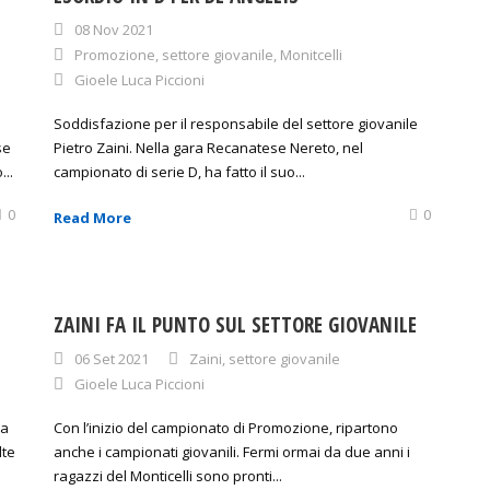
08 Nov 2021
Promozione
,
settore giovanile
,
Monitcelli
Gioele Luca Piccioni
Soddisfazione per il responsabile del settore giovanile
se
Pietro Zaini. Nella gara Recanatese Nereto, nel
...
campionato di serie D, ha fatto il suo...
0
0
Read More
ZAINI FA IL PUNTO SUL SETTORE GIOVANILE
06 Set 2021
Zaini
,
settore giovanile
Gioele Luca Piccioni
na
Con l’inizio del campionato di Promozione, ripartono
lte
anche i campionati giovanili. Fermi ormai da due anni i
ragazzi del Monticelli sono pronti...