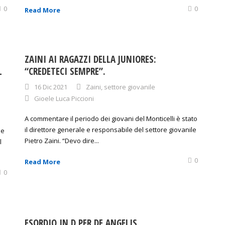
0
0
Read More
ZAINI AI RAGAZZI DELLA JUNIORES:
L
“CREDETECI SEMPRE”.
16 Dic 2021
Zaini
,
settore giovanile
Gioele Luca Piccioni
A commentare il periodo dei giovani del Monticelli è stato
il direttore generale e responsabile del settore giovanile
se
Pietro Zaini. “Devo dire...
l
0
Read More
0
ESORDIO IN D PER DE ANGELIS