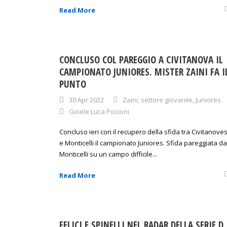
Read More
CONCLUSO COL PAREGGIO A CIVITANOVA IL
CAMPIONATO JUNIORES. MISTER ZAINI FA I
PUNTO
30 Apr 2022
Zaini
,
settore giovanile
,
Juniores
Gioele Luca Piccioni
Concluso ieri con il recupero della sfida tra Civitanove
e Monticelli il campionato Juniores. Sfida pareggiata da
Monticelli su un campo difficile...
Read More
FELICI E SPINELLI NEL RADAR DELLA SERIE D