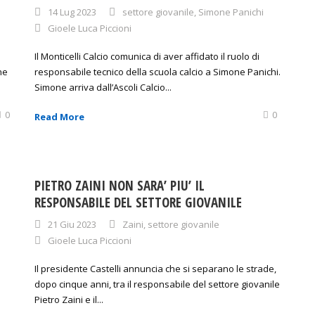
14 Lug 2023
settore giovanile
,
Simone Panichi
Gioele Luca Piccioni
Il Monticelli Calcio comunica di aver affidato il ruolo di
ne
responsabile tecnico della scuola calcio a Simone Panichi.
Simone arriva dall’Ascoli Calcio...
0
0
Read More
PIETRO ZAINI NON SARA’ PIU’ IL
RESPONSABILE DEL SETTORE GIOVANILE
21 Giu 2023
Zaini
,
settore giovanile
Gioele Luca Piccioni
Il presidente Castelli annuncia che si separano le strade,
dopo cinque anni, tra il responsabile del settore giovanile
Pietro Zaini e il...