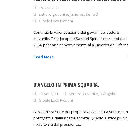
15 Nov 2021
settore giovanile
,
Juniores
,
Serie D
Gioele Luca Piccioni
Continua la valorizzazione dei giovani del settore
giovanile. Felici Jacopo e Samuel Spinelli entrambi clas
2004, passano rispettivamente alla Juniores del Tiferno
Read More
D’ANGELO IN PRIMA SQUADRA.
10 Set 2021
settore giovanile
,
D'Angelo
Gioele Luca Piccioni
La valorizzazione dei propri ragazzi è stata sempre u
prerogativa della nostra società. Questo è stato più vo
ribadito sia dal presidente...