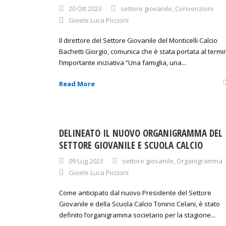
20 Ott 2023
settore giovanile
,
Convenzioni
Gioele Luca Piccioni
Il direttore del Settore Giovanile del Monticelli Calcio
Bachetti Giorgio, comunica che è stata portata al termi
l’importante iniziativa “Una famiglia, una...
Read More
DELINEATO IL NUOVO ORGANIGRAMMA DEL
SETTORE GIOVANILE E SCUOLA CALCIO
09 Lug 2023
settore giovanile
,
Organigramma
Gioele Luca Piccioni
Come anticipato dal nuovo Presidente del Settore
Giovanile e della Scuola Calcio Tonino Celani, è stato
definito l’organigramma societario per la stagione...