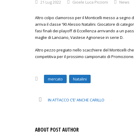
21 Lug 2022
Gioele Luca Piccioni
News
Altro colpo clamoroso per il Monticelli messo a segno dal 
arriva il classe ’90 Alessio Natalini. Giocatore di categor
fasi finali dei playoff di Eccellenza arrivando a un pass
maglie di Lanciano, Vastese Agnonese in serie D.
Altro pezzo pregiato nello scacchiere del Monticelli ch
competitiva per il prossimo campionato di Promozione
mercato
Natalini
IN ATTACCO C’E’ ANCHE CARILLO
ABOUT POST AUTHOR