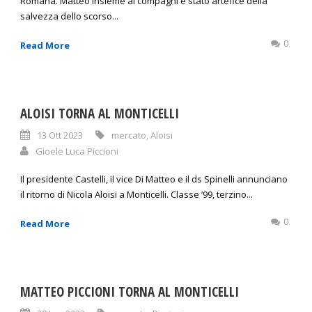
Romana. Matteo insieme ai compagni è stato artefice della
salvezza dello scorso...
0
Read More
ALOISI TORNA AL MONTICELLI
13 Ott 2023
mercato
,
Aloisi
Gioele Luca Piccioni
Il presidente Castelli, il vice Di Matteo e il ds Spinelli annunciano
il ritorno di Nicola Aloisi a Monticelli. Classe ’99, terzino...
0
Read More
MATTEO PICCIONI TORNA AL MONTICELLI