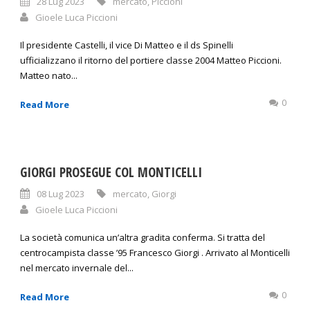
28 Lug 2023
mercato
,
Piccioni
Gioele Luca Piccioni
Il presidente Castelli, il vice Di Matteo e il ds Spinelli
ufficializzano il ritorno del portiere classe 2004 Matteo Piccioni.
Matteo nato...
0
Read More
GIORGI PROSEGUE COL MONTICELLI
08 Lug 2023
mercato
,
Giorgi
Gioele Luca Piccioni
La società comunica un’altra gradita conferma. Si tratta del
centrocampista classe ’95 Francesco Giorgi . Arrivato al Monticelli
nel mercato invernale del...
0
Read More