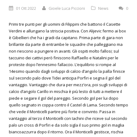
01 Ott 2022
Gioele Luca Piccioni
News
0
Primi tre punti per gli uomini di Filippini che battono il Casette
Verdini e allungano la striscia positiva. Con Alijevic fermo ai box
è Gibellieri che ha i gradi da capitano. Prima parte di gara non
brillante da parte di entrambe le squadre che palleggiano ma
non riescono a pungere in avanti. Gli ospiti molto fallosi; sul
taccuino dei cattivi però finiscono Raffaello e Natalini per le
proteste dopo l’ennesimo fallaccio. L’equilibrio si rompe al
14esimo quando dagli sviluppi di calcio d’angolo la palla finisce
sul secondo palo dove Tidei anticipa Porfiri e segna il gol del
vantaggio. Vantaggio che dura per mezz’ora, poi sugli sviluppi di
calcio d’angolo Carillo in mischia è più lesto di tutti a mettere il
piede e segare il gol del pareggio. Secondo gol per lui dopo
quello segnato in coppa contro il Castel di Lama. Secondo tempo
che vede il Monticelli partire più forte e convinto. Passa in
vantaggio al terzo il Monticelli con Iachini che riceve sul secondo
palo un cross di Porfiri e da solo sigla il suo primo gol in maglia
biancoazzurra dopo il ritorno. Ora il Monticelli gestisce, rischia