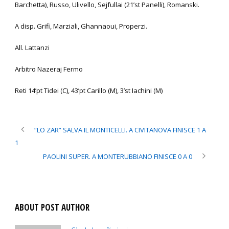
Barchetta), Russo, Ulivello, Sejfullai (21’st Panelli), Romanski.
A disp. Grifi, Marziali, Ghannaoui, Properzi.
All. Lattanzi
Arbitro Nazeraj Fermo
Reti 14’pt Tidei (C), 43’pt Carillo (M), 3’st Iachini (M)
“LO ZAR” SALVA IL MONTICELLI. A CIVITANOVA FINISCE 1 A
1
PAOLINI SUPER. A MONTERUBBIANO FINISCE 0 A 0
ABOUT POST AUTHOR