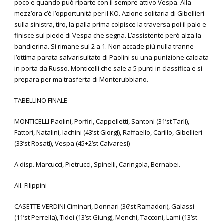
poco e quando può riparte con il sempre attivo Vespa. Alla
mezz’ora c’è l’opportunità per il KO. Azione solitaria di Gibellieri
sulla sinistra, tiro, la palla prima colpisce la traversa poi il palo e
finisce sul piede di Vespa che segna. L’assistente però alza la
bandierina. Si rimane sul 2 a 1. Non accade più nulla tranne
l’ottima parata salvarisultato di Paolini su una punizione calciata
in porta da Russo. Monticelli che sale a 5 punti in classifica e si
prepara per ma trasferta di Monterubbiano.
TABELLINO FINALE
MONTICELLI Paolini, Porfiri, Cappelletti, Santoni (31’st Tarli),
Fattori, Natalini, Iachini (43’st Giorgi), Raffaello, Carillo, Gibellieri
(33’st Rosati), Vespa (45+2’st Calvaresi)
A disp. Marcucci, Pietrucci, Spinelli, Caringola, Bernabei.
All. Filippini
CASETTE VERDINI Ciminari, Donnari (36’st Ramadori), Galassi
(11’st Perrella), Tidei (13’st Giung), Menchi, Tacconi, Lami (13’st