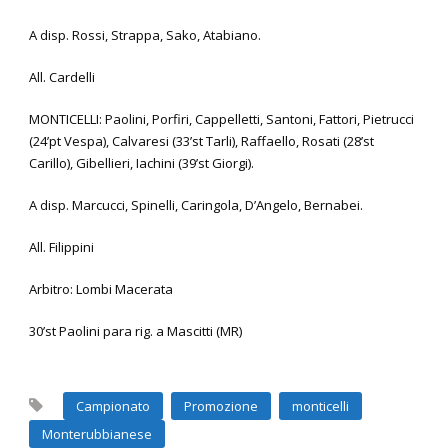
A disp. Rossi, Strappa, Sako, Atabiano.
All.
Cardelli
MONTICELLI: Paolini, Porfiri, Cappelletti, Santoni, Fattori, Pietrucci
(24’pt Vespa), Calvaresi (33’st Tarli), Raffaello, Rosati (28’st
Carillo), Gibellieri, Iachini (39’st Giorgi).
A disp. Marcucci, Spinelli, Caringola, D’Angelo, Bernabei.
All. Filippini
Arbitro: Lombi Macerata
30’st Paolini para rig. a Mascitti (MR)
Campionato
Promozione
monticelli
Monterubbianese