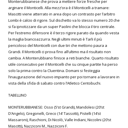
Monterubbianese che prova a mettere forze fresche per
arginare il Monticelli. Alla mezz’ora è il Monticelli a tramare:
Mascitti viene atterrato in area dopo un contrasto per l’arbitro
Lombi è calcio di rigore. Sul dischetto va lo stesso numero 20 che
si fa ipnotizzare da un super Paolini che blocca il tiro centrale.
Per l’estremo difensore è il terzo rigore parato da quando vesta
la maglia biancoazzurra. Negli ultimi minuti è Tarli il più
pericoloso del Monticelli con due tiri che mettono paura a
Grandi. Il Monticelli ci prova fino all’ultimo ma il risultato non
cambia. A Monterubbiano finisce a reti bianche. Quarto risultato
utile consecutivo per il Monticelli che su cinque partite ha perso
solo la prima contro la Cluentina. Domani si festeggia
l’inaugurazione del nuovo impianto per poi tornare a lavorare in
vista della sfida di sabato contro l’Atletico Centobuchi.
TABELLINO
MONTERUBBIANESE: Osso (5’st Grandi), Mandolesi (20’st
D’Angelo), Gregonelli, Greco (14’ Tassotti), Pistelli (14’st
Massaroni), Raschioni, Di Nicolò, Valle Indiani, Niccolini (20’st
Mascitti), Nazziconi M., Nazziconi F.