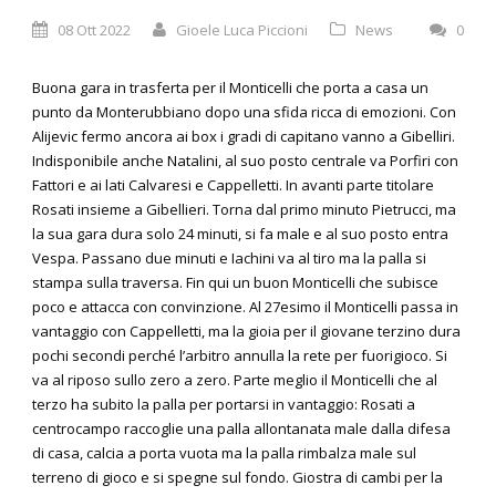
08 Ott 2022
Gioele Luca Piccioni
News
0
Buona gara in trasferta per il Monticelli che porta a casa un
punto da Monterubbiano dopo una sfida ricca di emozioni. Con
Alijevic fermo ancora ai box i gradi di capitano vanno a Gibelliri.
Indisponibile anche Natalini, al suo posto centrale va Porfiri con
Fattori e ai lati Calvaresi e Cappelletti. In avanti parte titolare
Rosati insieme a Gibellieri. Torna dal primo minuto Pietrucci, ma
la sua gara dura solo 24 minuti, si fa male e al suo posto entra
Vespa. Passano due minuti e Iachini va al tiro ma la palla si
stampa sulla traversa. Fin qui un buon Monticelli che subisce
poco e attacca con convinzione. Al 27esimo il Monticelli passa in
vantaggio con Cappelletti, ma la gioia per il giovane terzino dura
pochi secondi perché l’arbitro annulla la rete per fuorigioco. Si
va al riposo sullo zero a zero. Parte meglio il Monticelli che al
terzo ha subito la palla per portarsi in vantaggio: Rosati a
centrocampo raccoglie una palla allontanata male dalla difesa
di casa, calcia a porta vuota ma la palla rimbalza male sul
terreno di gioco e si spegne sul fondo. Giostra di cambi per la