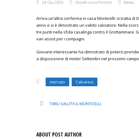
24 Giu 2023
Gioele Luca Piccioni
News
Arriva un’altra conferma in casa Monticelli: si tratta di
anno e si è dimostrato un valido calciatore. Nella scor
tre punti nella sfida casalinga contro il Grottammare. 
vari assist per i compagni.
Giovane interessante ha dimostrato di potersi prend
a disposizione di mister Settembri nel prossimo campi
mercato
Calvaresi
TARLI SALUTA IL MONTICELLI
ABOUT POST AUTHOR