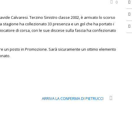
0
 Davide Calvaresi. Terzino Sinistro classe 2002, è arrivato lo scorso
sa stagione ha collezionato 33 presenza e un gol che ha portato i
Giocatore di corsa, con le sue discese sulla fascia ha confezionato
ere
un posto in Promozione. Sarà sicuramente un ottimo elemento
onato.
ARRIVA LA CONFERMA DI PIETRUCCI