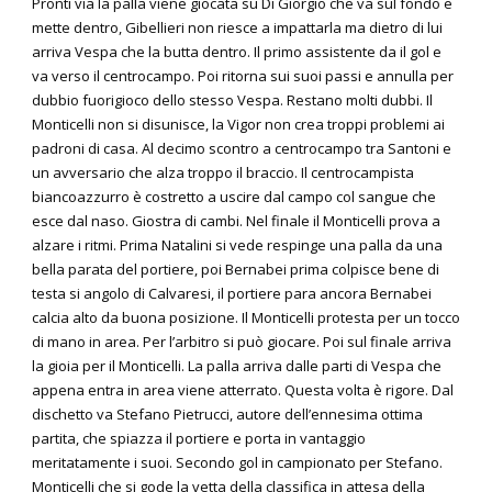
Pronti via la palla viene giocata su Di Giorgio che va sul fondo e
mette dentro, Gibellieri non riesce a impattarla ma dietro di lui
arriva Vespa che la butta dentro. Il primo assistente da il gol e
va verso il centrocampo. Poi ritorna sui suoi passi e annulla per
dubbio fuorigioco dello stesso Vespa. Restano molti dubbi. Il
Monticelli non si disunisce, la Vigor non crea troppi problemi ai
padroni di casa. Al decimo scontro a centrocampo tra Santoni e
un avversario che alza troppo il braccio. Il centrocampista
biancoazzurro è costretto a uscire dal campo col sangue che
esce dal naso. Giostra di cambi. Nel finale il Monticelli prova a
alzare i ritmi. Prima Natalini si vede respinge una palla da una
bella parata del portiere, poi Bernabei prima colpisce bene di
testa si angolo di Calvaresi, il portiere para ancora Bernabei
calcia alto da buona posizione. Il Monticelli protesta per un tocco
di mano in area. Per l’arbitro si può giocare. Poi sul finale arriva
la gioia per il Monticelli. La palla arriva dalle parti di Vespa che
appena entra in area viene atterrato. Questa volta è rigore. Dal
dischetto va Stefano Pietrucci, autore dell’ennesima ottima
partita, che spiazza il portiere e porta in vantaggio
meritatamente i suoi. Secondo gol in campionato per Stefano.
Monticelli che si gode la vetta della classifica in attesa della