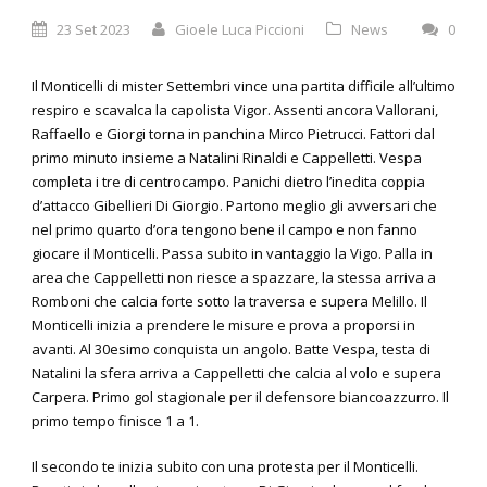
23 Set 2023
Gioele Luca Piccioni
News
0
Il Monticelli di mister Settembri vince una partita difficile all’ultimo
respiro e scavalca la capolista Vigor. Assenti ancora Vallorani,
Raffaello e Giorgi torna in panchina Mirco Pietrucci. Fattori dal
primo minuto insieme a Natalini Rinaldi e Cappelletti. Vespa
completa i tre di centrocampo. Panichi dietro l’inedita coppia
d’attacco Gibellieri Di Giorgio. Partono meglio gli avversari che
nel primo quarto d’ora tengono bene il campo e non fanno
giocare il Monticelli. Passa subito in vantaggio la Vigo. Palla in
area che Cappelletti non riesce a spazzare, la stessa arriva a
Romboni che calcia forte sotto la traversa e supera Melillo. Il
Monticelli inizia a prendere le misure e prova a proporsi in
avanti. Al 30esimo conquista un angolo. Batte Vespa, testa di
Natalini la sfera arriva a Cappelletti che calcia al volo e supera
Carpera. Primo gol stagionale per il defensore biancoazzurro. Il
primo tempo finisce 1 a 1.
Il secondo te inizia subito con una protesta per il Monticelli.