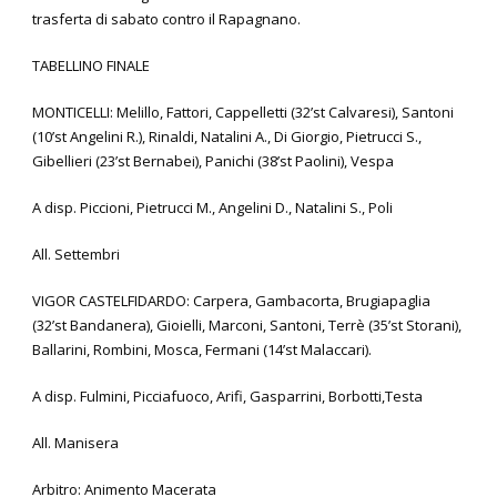
trasferta di sabato contro il Rapagnano.
TABELLINO FINALE
MONTICELLI: Melillo, Fattori, Cappelletti (32’st Calvaresi), Santoni
(10’st Angelini R.), Rinaldi, Natalini A., Di Giorgio, Pietrucci S.,
Gibellieri (23’st Bernabei), Panichi (38’st Paolini), Vespa
A disp. Piccioni, Pietrucci M., Angelini D., Natalini S., Poli
All. Settembri
VIGOR CASTELFIDARDO: Carpera, Gambacorta, Brugiapaglia
(32’st Bandanera), Gioielli, Marconi, Santoni, Terrè (35’st Storani),
Ballarini, Rombini, Mosca, Fermani (14’st Malaccari).
A disp. Fulmini, Picciafuoco, Arifi, Gasparrini, Borbotti,Testa
All. Manisera
Arbitro: Animento Macerata