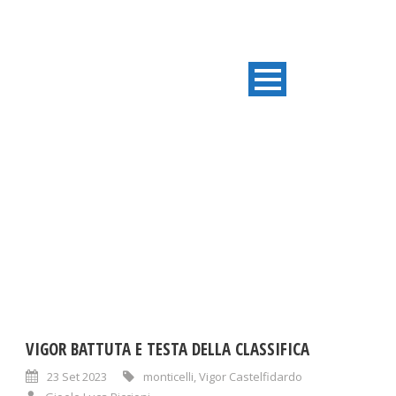
TAG
Vigor Castelfidardo
VIGOR BATTUTA E TESTA DELLA CLASSIFICA
23 Set 2023
monticelli
,
Vigor Castelfidardo