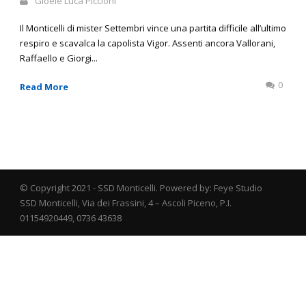
Gioele Luca Piccioni
Il Monticelli di mister Settembri vince una partita difficile all’ultimo
respiro e scavalca la capolista Vigor. Assenti ancora Vallorani,
Raffaello e Giorgi...
0
Read More
© Copyright 2021 - SSD Monticelli. Powered by: Feye Studio
SSD Monticelli, Via dei Frassini, 4 – Ascoli Piceno, P.I.
01154920449, 0736 43638