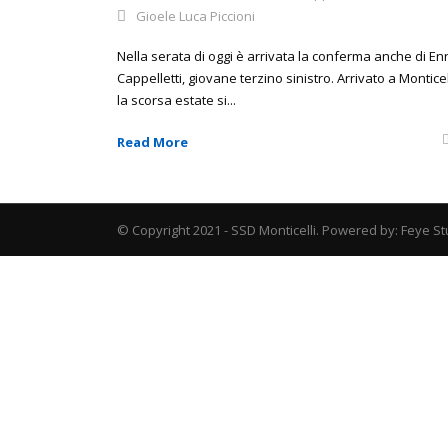
Gioele Luca Piccioni
Nella serata di oggi è arrivata la conferma anche di En
Cappelletti, giovane terzino sinistro. Arrivato a Monticel
la scorsa estate si...
Read More
© Copyright 2021 - SSD Monticelli. Powered by: Feye St