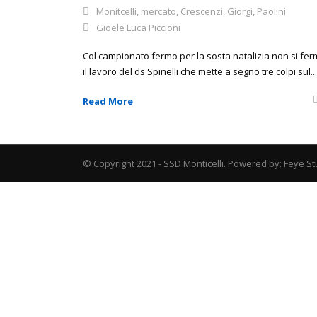
Monitcelli
,
mercato
,
Crescenzi
,
Giorgi
,
Paolini
Gioele Luca Piccioni
Col campionato fermo per la sosta natalizia non si fe
il lavoro del ds Spinelli che mette a segno tre colpi sul...
Read More
© Copyright 2021 - SSD Monticelli. Powered by: Feye St