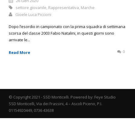
26 Gen 2020
settore giovanile
,
Rappresentativa
,
Marche
Gioele Luca Piccioni
Dopo l’esordio in campionato con la prima squadra di settimana
scorsa del classe 2003 Fabio Natalini, in questi giorni sono
arrivate le...
0
Read More
© Copyright 2021 - SSD Monticelli. Powered by: Feye Studio
SSD Monticelli, Via dei Frassini, 4 – Ascoli Piceno, P.I.
01154920449, 0736 43638