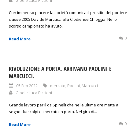
Gioele Luca Piccioni
Con immenso piacere la società comunica il prestito del portiere
classe 2005 Davide Marcucci alla Clodiense Chioggia. Nello
scorso campionato ha avuto...
0
Read More
RIVOLUZIONE A PORTA. ARRIVANO PAOLINI E
MARCUCCI.
05 Feb 2022
mercato
,
Paolini
,
Marcucci
Gioele Luca Piccioni
Grande lavoro per il ds Spinelli che nelle ultime ore mette a
segno due colpi di mercato in porta. Nel giro di...
0
Read More