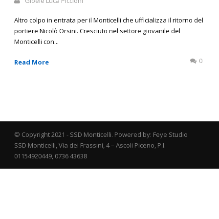
Gioele Luca Piccioni
Altro colpo in entrata per il Monticelli che ufficializza il ritorno del
portiere Nicolò Orsini. Cresciuto nel settore giovanile del
Monticelli con...
0
Read More
© Copyright 2021 - SSD Monticelli. Powered by: Feye Studio
SSD Monticelli, Via dei Frassini, 4 – Ascoli Piceno, P.I.
01154920449, 0736 43638