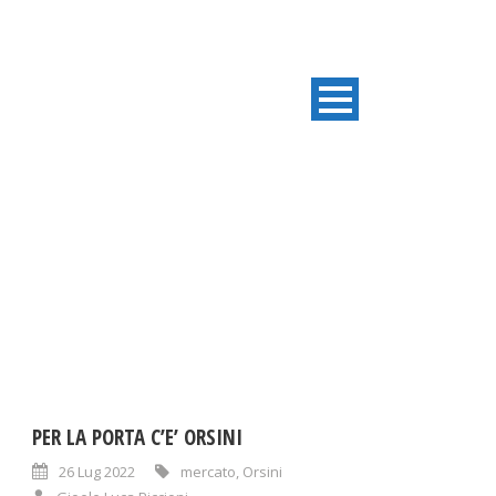
TAG
Orsini
PER LA PORTA C’E’ ORSINI
26 Lug 2022
mercato
,
Orsini