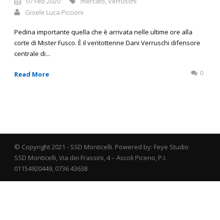
07 Feb 2020
mercato
,
Verruschi
Gioele Luca Piccioni
Pedina importante quella che è arrivata nelle ultime ore alla
corte di Mister Fusco. È il ventottenne Dani Verruschi difensore
centrale di...
0
Read More
© Copyright 2021 - SSD Monticelli. Powered by: Feye Studio
SSD Monticelli, Via dei Frassini, 4 – Ascoli Piceno, P.I.
01154920449, 0736 43638