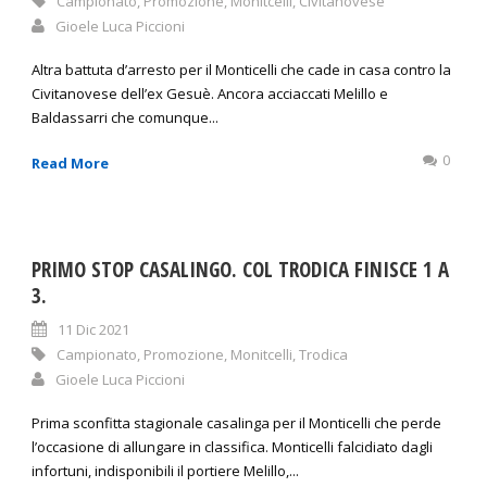
Campionato
,
Promozione
,
Monitcelli
,
Civitanovese
Gioele Luca Piccioni
Altra battuta d’arresto per il Monticelli che cade in casa contro la
Civitanovese dell’ex Gesuè. Ancora acciaccati Melillo e
Baldassarri che comunque...
0
Read More
PRIMO STOP CASALINGO. COL TRODICA FINISCE 1 A
3.
11 Dic 2021
Campionato
,
Promozione
,
Monitcelli
,
Trodica
Gioele Luca Piccioni
Prima sconfitta stagionale casalinga per il Monticelli che perde
l’occasione di allungare in classifica. Monticelli falcidiato dagli
infortuni, indisponibili il portiere Melillo,...