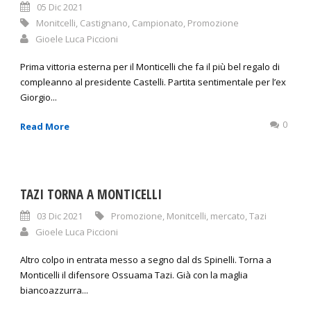
05 Dic 2021
Monitcelli
,
Castignano
,
Campionato
,
Promozione
Gioele Luca Piccioni
Prima vittoria esterna per il Monticelli che fa il più bel regalo di
compleanno al presidente Castelli. Partita sentimentale per l’ex
Giorgio...
0
Read More
TAZI TORNA A MONTICELLI
03 Dic 2021
Promozione
,
Monitcelli
,
mercato
,
Tazi
Gioele Luca Piccioni
Altro colpo in entrata messo a segno dal ds Spinelli. Torna a
Monticelli il difensore Ossuama Tazi. Già con la maglia
biancoazzurra...