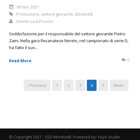
08 Nov 2021
Promozione
,
settore giovanile
,
Monitcelli
Gioele Luca Piccioni
Soddisfazione per il responsabile del settore giovanile Pietro
Zaini. Nella gara Recanatese Nereto, nel campionato di serie D,
ha fatto il suo...
0
Read More
‹ Previous
1
2
3
4
5
Next ›
© Copyright 2021 - SSD Monticelli. Powered by: Feye Studio