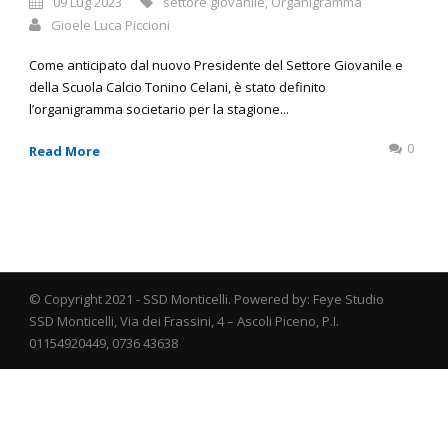
09 Lug 2023
settore giovanile
,
Organigramma
Gioele Luca Piccioni
Come anticipato dal nuovo Presidente del Settore Giovanile e
della Scuola Calcio Tonino Celani, è stato definito
l’organigramma societario per la stagione...
0
Read More
© Copyright 2021 - SSD Monticelli. Powered by: Feye Studio
SSD Monticelli, Via dei Frassini, 4 – Ascoli Piceno, P.I.
01154920449, 0736 43638